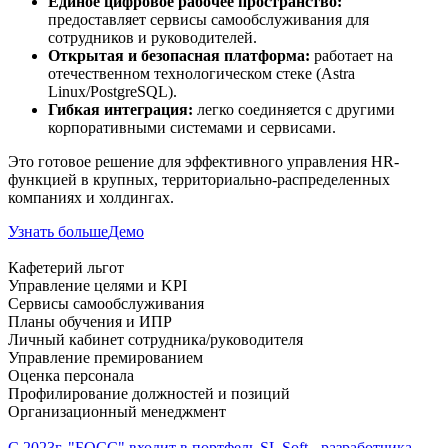
Единое цифровое рабочее пространство:
предоставляет сервисы самообслуживания для
сотрудников и руководителей.
Открытая и безопасная платформа:
работает на
отечественном технологическом стеке (Astra
Linux/PostgreSQL).
Гибкая интеграция:
легко соединяется с другими
корпоративными системами и сервисами.
Это готовое решение для эффективного управления HR-
функцией в крупных, территориально-распределенных
компаниях и холдингах.
Узнать больше
Демо
Кафетерий льгот
Управление целями и KPI
Сервисы самообслуживания
Планы обучения и ИПР
Личный кабинет сотрудника/руководителя
Управление премированием
Оценка персонала
Профилирование должностей и позиций
Организационный менеджмент
C 2023г. "БОСС" входит в портфель SL Soft - разработчика