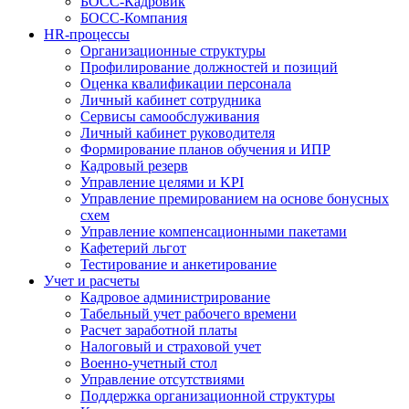
БОСС-Кадровик
БОСС-Компания
HR-процессы
Организационные структуры
Профилирование должностей и позиций
Оценка квалификации персонала
Личный кабинет сотрудника
Сервисы самообслуживания
Личный кабинет руководителя
Формирование планов обучения и ИПР
Кадровый резерв
Управление целями и KPI
Управление премированием на основе бонусных
схем
Управление компенсационными пакетами
Кафетерий льгот
Тестирование и анкетирование
Учет и расчеты
Кадровое администрирование
Табельный учет рабочего времени
Расчет заработной платы
Налоговый и страховой учет
Военно-учетный стол
Управление отсутствиями
Поддержка организационной структуры