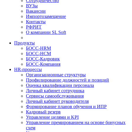
Сотрудничество
ВУЗы
Вакансии
Импортозамещение
Контакты
РФРИТ
О компании SL Soft
Продукты
БОСС-HRM
БОСС-HCM
БОСС-Кадровик
БОСС-Компания
HR-процессы
Организационные структуры
Профилирование должностей и позиций
Оценка квалификации персонала
Личный кабинет сотрудника
Сервисы самообслуживания
Личный кабинет руководителя
Формирование планов обучения и ИПР
Кадровый резерв
Управление целями и KPI
Управление премированием на основе бонусных
схем