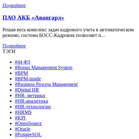
Подробнее
ПАО АКБ «Авангард»
Решая весь комплекс задач кадрового учета в автоматическом
режиме, система БОСС-Кадровик позволяет п...
Подробнее
ТЭГИ
#44 ФЗ
#Bonus Management System
#BPM
#BPM-inside
#Business Process Management
#Digital HR
#HR- метрики
#HR-аналитика
#HR-технологии
#HRMS
#KPI
#OpenSource
#Oracle
#PostgreSQL