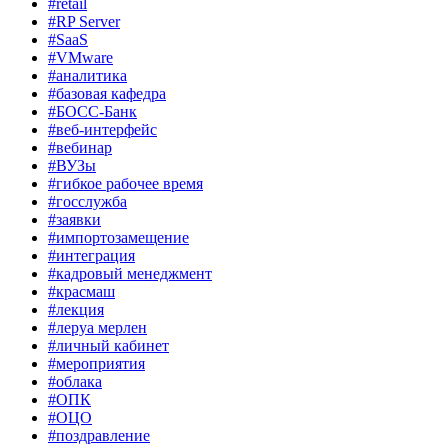
#retail
#RP Server
#SaaS
#VMware
#аналитика
#базовая кафедра
#БОСС-Банк
#веб-интерфейс
#вебинар
#ВУЗы
#гибкое рабочее время
#госслужба
#заявки
#импортозамещение
#интеграция
#кадровый менеджмент
#красмаш
#лекция
#леруа мерлен
#личный кабинет
#мероприятия
#облака
#ОПК
#ОЦО
#поздравление