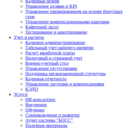
Кадровый резерв
Управление целями и KPI
Управление премированием на основе бонусных
схем
Управление компенсационными пакетами
Кафетерий льгот
Тестирование и анкетирование
Учет и расчеты
Кадровое администрирование
Табельный учет рабочего времени
Расчет заработной платы
Налоговый и страховой учет
Военно-учетный стол
Управление отсутствиями
Поддержка организационной структуры
Кадровая отчетность
Управление льготами и компенсациями
КЭДО
Услуги
HR-консалтинг
Внедрение
Обучение
Сопровождение и развитие
Аудит системы "БОСС"
Полезные материалы