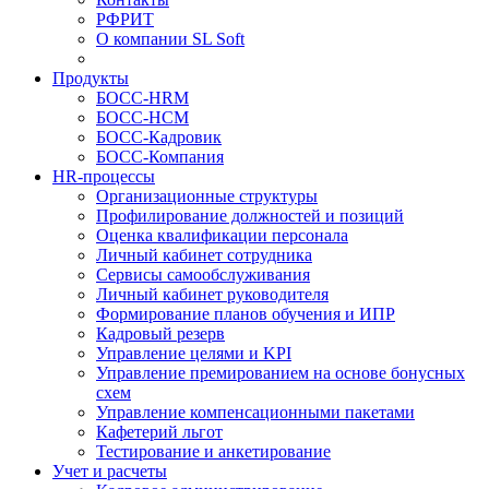
РФРИТ
О компании SL Soft
Продукты
БОСС-HRM
БОСС-HCM
БОСС-Кадровик
БОСС-Компания
HR-процессы
Организационные структуры
Профилирование должностей и позиций
Оценка квалификации персонала
Личный кабинет сотрудника
Сервисы самообслуживания
Личный кабинет руководителя
Формирование планов обучения и ИПР
Кадровый резерв
Управление целями и KPI
Управление премированием на основе бонусных
схем
Управление компенсационными пакетами
Кафетерий льгот
Тестирование и анкетирование
Учет и расчеты