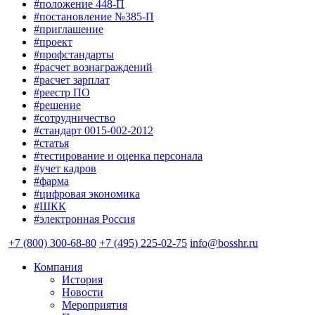
#положение 448-П
#постановление №385-П
#приглашение
#проект
#профстандарты
#расчет вознаграждений
#расчет зарплат
#реестр ПО
#решение
#сотрудничество
#стандарт 0015-002-2012
#статья
#тестирование и оценка персонала
#учет кадров
#фарма
#цифровая экономика
#ШКК
#электронная Россия
+7 (800) 300-68-80
+7 (495) 225-02-75
info@bosshr.ru
Компания
История
Новости
Мероприятия