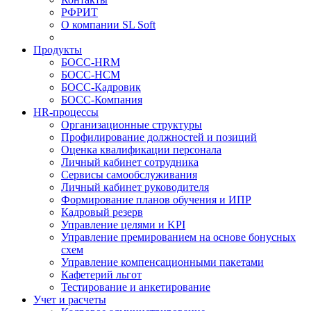
РФРИТ
О компании SL Soft
Продукты
БОСС-HRM
БОСС-HCM
БОСС-Кадровик
БОСС-Компания
HR-процессы
Организационные структуры
Профилирование должностей и позиций
Оценка квалификации персонала
Личный кабинет сотрудника
Сервисы самообслуживания
Личный кабинет руководителя
Формирование планов обучения и ИПР
Кадровый резерв
Управление целями и KPI
Управление премированием на основе бонусных
схем
Управление компенсационными пакетами
Кафетерий льгот
Тестирование и анкетирование
Учет и расчеты