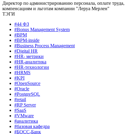
Директор по администрированию персонала, оплате труда,
компенсациям и льготам компании "Леруа Мерлен"
ТЭГИ
#44 ФЗ
#Bonus Management System
#BPM
#BPM-inside
#Business Process Management
#Digital HR
#HR- метрики
#HR-аналитика
#HR-технологии
#HRMS
#KPI
#OpenSource
#Oracle
#PostgreSQL
#retail
#RP Server
#SaaS
#VMware
#аналитика
#базовая кафедра
#БОСС-Банк