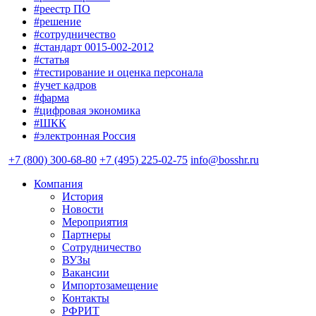
#реестр ПО
#решение
#сотрудничество
#стандарт 0015-002-2012
#статья
#тестирование и оценка персонала
#учет кадров
#фарма
#цифровая экономика
#ШКК
#электронная Россия
+7 (800) 300-68-80
+7 (495) 225-02-75
info@bosshr.ru
Компания
История
Новости
Мероприятия
Партнеры
Сотрудничество
ВУЗы
Вакансии
Импортозамещение
Контакты
РФРИТ