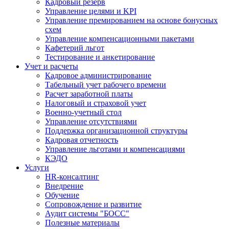
Кадровый резерв
Управление целями и KPI
Управление премированием на основе бонусных
схем
Управление компенсационными пакетами
Кафетерий льгот
Тестирование и анкетирование
Учет и расчеты
Кадровое администрирование
Табельный учет рабочего времени
Расчет заработной платы
Налоговый и страховой учет
Военно-учетный стол
Управление отсутствиями
Поддержка организационной структуры
Кадровая отчетность
Управление льготами и компенсациями
КЭДО
Услуги
HR-консалтинг
Внедрение
Обучение
Сопровождение и развитие
Аудит системы "БОСС"
Полезные материалы