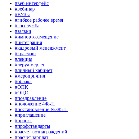
#веб-интерфейс
#вебинар
#ВУЗы
#гибкое рабочее время
#госслужба
#заявки
#импортозамещение
#интеграция
#кадровый менеджмент
#красмаш
#лекция
#леруа мерлен
#личный кабинет
#мероприятия
#облака
#ОПК
#ОЦО
#поздравление
#положение 448-П
#постановление №385-П
#приглашение
#проект
#профстандарты
#расчет вознаграждений
#расчет зарплат