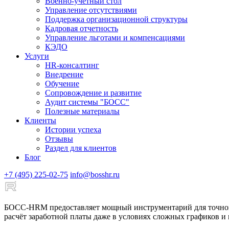
Военно-учетный стол
Управление отсутствиями
Поддержка организационной структуры
Кадровая отчетность
Управление льготами и компенсациями
КЭДО
Услуги
HR-консалтинг
Внедрение
Обучение
Сопровождение и развитие
Аудит системы "БОСС"
Полезные материалы
Клиенты
Истории успеха
Отзывы
Раздел для клиентов
Блог
+7 (495) 225-02-75
info@bosshr.ru
БОСС-HRM предоставляет мощный инструментарий для точного 
расчёт заработной платы даже в условиях сложных графиков и