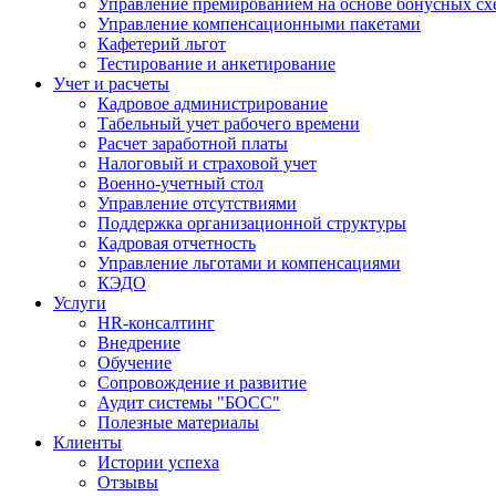
Управление премированием на основе бонусных сх
Управление компенсационными пакетами
Кафетерий льгот
Тестирование и анкетирование
Учет и расчеты
Кадровое администрирование
Табельный учет рабочего времени
Расчет заработной платы
Налоговый и страховой учет
Военно-учетный стол
Управление отсутствиями
Поддержка организационной структуры
Кадровая отчетность
Управление льготами и компенсациями
КЭДО
Услуги
HR-консалтинг
Внедрение
Обучение
Сопровождение и развитие
Аудит системы "БОСС"
Полезные материалы
Клиенты
Истории успеха
Отзывы