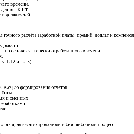
чего времени.
юдения ТК РФ.
ли должностей.
я точного расчёта заработной платы, премий, доплат и компен
едомости.
— на основе фактически отработанного времени.
х.
м Т-12 и Т-13).
с СКУД до формирования отчётов
 работы
вых и сменных
переработками
отдела
 точный, автоматизированный и безошибочный процесс.