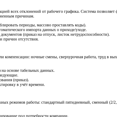
цией всех отклонений от рабочего графика. Система позволяет 
ясненным причинам.
лировать периоды, массово проставлять коды).
томатического импорта данных о приходе/уходе.
окументов (приказ на отпуск, листок нетрудоспособности).
и причин отсутствия.
и компенсации: ночные смены, сверхурочная работа, труд в вы
) на основе табельных данных.
следующие.
вания (приказ).
тировку в учёт времени.
ных режимов работы: стандартный пятидневный, сменный (2/2, 3/
уирование под потребности компании.