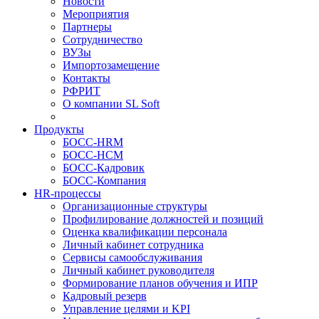
Новости
Мероприятия
Партнеры
Сотрудничество
ВУЗы
Импортозамещение
Контакты
РФРИТ
О компании SL Soft
Продукты
БОСС-HRM
БОСС-HCM
БОСС-Кадровик
БОСС-Компания
HR-процессы
Организационные структуры
Профилирование должностей и позиций
Оценка квалификации персонала
Личный кабинет сотрудника
Сервисы самообслуживания
Личный кабинет руководителя
Формирование планов обучения и ИПР
Кадровый резерв
Управление целями и KPI