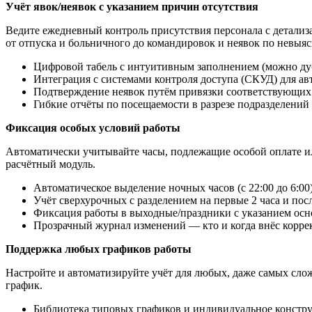
Учёт явок/неявок с указанием причин отсутствия
Ведите ежедневный контроль присутствия персонала с детализа
от отпуска и больничного до командировок и неявок по невы
Цифровой табель с интуитивным заполнением (можно дуб
Интеграция с системами контроля доступа (СКУД) для ав
Подтверждение неявок путём привязки соответствующих д
Гибкие отчёты по посещаемости в разрезе подразделений 
Фиксация особых условий работы
Автоматически учитывайте часы, подлежащие особой оплате ил
расчётный модуль.
Автоматическое выделение ночных часов (с 22:00 до 6:00
Учёт сверхурочных с разделением на первые 2 часа и по
Фиксация работы в выходные/праздники с указанием осно
Прозрачный журнал изменений — кто и когда внёс коррек
Поддержка любых графиков работы
Настройте и автоматизируйте учёт для любых, даже самых слож
график.
Библиотека типовых графиков и индивидуальное констр