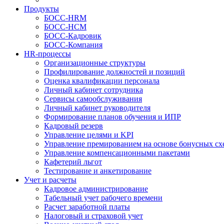
Продукты
БОСС-HRM
БОСС-HCM
БОСС-Кадровик
БОСС-Компания
HR-процессы
Организационные структуры
Профилирование должностей и позиций
Оценка квалификации персонала
Личный кабинет сотрудника
Сервисы самообслуживания
Личный кабинет руководителя
Формирование планов обучения и ИПР
Кадровый резерв
Управление целями и KPI
Управление премированием на основе бонусных сх
Управление компенсационными пакетами
Кафетерий льгот
Тестирование и анкетирование
Учет и расчеты
Кадровое администрирование
Табельный учет рабочего времени
Расчет заработной платы
Налоговый и страховой учет