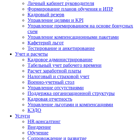
Личный кабинет руководителя
Формирование планов обучения и ИПР
Кадровый резерв
Управление целями и KPI
Управление премированием на основе бонусных
схем
Управление компенсационными пакетами
Кафетерий льгот
Тестирование и анкетирование
Учет и расчеты
Кадровое администрирование
Табельный учет рабочего времени
Расчет заработной платы
Налоговый и страховой учет
Военно-учетный стол
Управление отсутствиями
Поддержка организационной структуры
Кадровая отчетность
Управление льготами и компенсациями
КЭДО
Услуги
HR-консалтинг
Внедрение
Обучение
Сопровождение и развитие