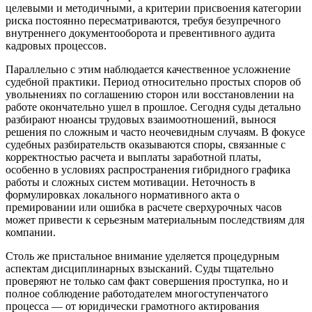
целевыми и методичными, а критерии присвоения категории
риска постоянно пересматриваются, требуя безупречного
внутреннего документооборота и превентивного аудита
кадровых процессов.
Параллельно с этим наблюдается качественное усложнение
судебной практики. Период относительно простых споров об
увольнениях по соглашению сторон или восстановлении на
работе окончательно ушел в прошлое. Сегодня суды детально
разбирают нюансы трудовых взаимоотношений, вынося
решения по сложным и часто неочевидным случаям. В фокусе
судебных разбирательств оказываются споры, связанные с
корректностью расчета и выплаты заработной платы,
особенно в условиях распространения гибридного графика
работы и сложных систем мотивации. Неточность в
формулировках локального нормативного акта о
премировании или ошибка в расчете сверхурочных часов
может привести к серьезным материальным последствиям для
компании.
Столь же пристальное внимание уделяется процедурным
аспектам дисциплинарных взысканий. Суды тщательно
проверяют не только сам факт совершения проступка, но и
полное соблюдение работодателем многоступенчатого
процесса — от юридически грамотного актирования