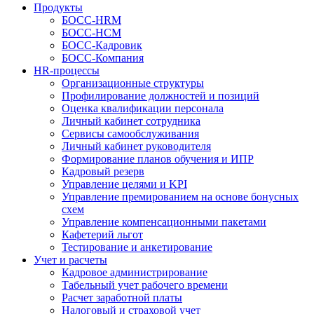
Продукты
БОСС-HRM
БОСС-HCM
БОСС-Кадровик
БОСС-Компания
HR-процессы
Организационные структуры
Профилирование должностей и позиций
Оценка квалификации персонала
Личный кабинет сотрудника
Сервисы самообслуживания
Личный кабинет руководителя
Формирование планов обучения и ИПР
Кадровый резерв
Управление целями и KPI
Управление премированием на основе бонусных
схем
Управление компенсационными пакетами
Кафетерий льгот
Тестирование и анкетирование
Учет и расчеты
Кадровое администрирование
Табельный учет рабочего времени
Расчет заработной платы
Налоговый и страховой учет