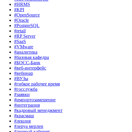
#HRMS
#KPI
#OpenSource
#Oracle
#PostgreSQL
#retail
#RP Server
#SaaS
#VMware
#аналитика
#базовая кафедра
#БОСС-Банк
#веб-интерфейс
#вебинар
#ВУЗы
#гибкое рабочее время
#госслужба
#заявки
#импортозамещение
#интеграция
#кадровый менеджмент
#красмаш
#лекция
#леруа мерлен
#личный кабинет