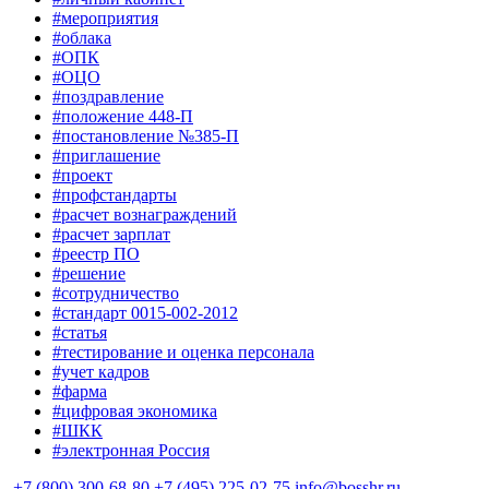
#мероприятия
#облака
#ОПК
#ОЦО
#поздравление
#положение 448-П
#постановление №385-П
#приглашение
#проект
#профстандарты
#расчет вознаграждений
#расчет зарплат
#реестр ПО
#решение
#сотрудничество
#стандарт 0015-002-2012
#статья
#тестирование и оценка персонала
#учет кадров
#фарма
#цифровая экономика
#ШКК
#электронная Россия
+7 (800) 300-68-80
+7 (495) 225-02-75
info@bosshr.ru