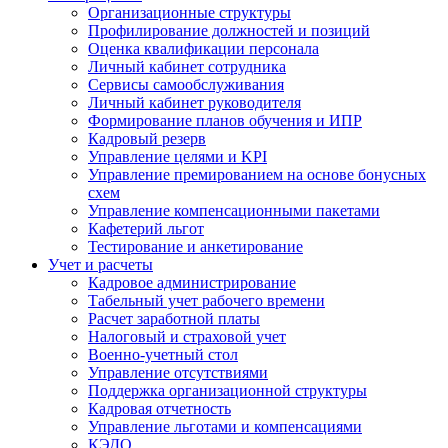
Организационные структуры
Профилирование должностей и позиций
Оценка квалификации персонала
Личный кабинет сотрудника
Сервисы самообслуживания
Личный кабинет руководителя
Формирование планов обучения и ИПР
Кадровый резерв
Управление целями и KPI
Управление премированием на основе бонусных
схем
Управление компенсационными пакетами
Кафетерий льгот
Тестирование и анкетирование
Учет и расчеты
Кадровое администрирование
Табельный учет рабочего времени
Расчет заработной платы
Налоговый и страховой учет
Военно-учетный стол
Управление отсутствиями
Поддержка организационной структуры
Кадровая отчетность
Управление льготами и компенсациями
КЭДО