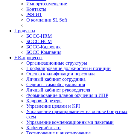
Импортозамещение
Контакты
РФРИТ
О компании SL Soft
Продукты
БОСС-HRM
БОСС-HCM
БОСС-Кадровик
БОСС-Компания
HR-процессы
Организационные структуры
Профилирование должностей и позиций
Оценка квалификации персонала
Личный кабинет сотрудника
Сервисы самообслуживания
Личный кабинет руководителя
Формирование планов обучения и ИПР
Кадровый резерв
Управление целями и KPI
Управление премированием на основе бонусных
схем
Управление компенсационными пакетами
Кафетерий льгот
Тестирование и анкетирование