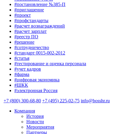
#постановление №385-П
#приглашение
#проект
#профстандарты
#расчет вознаграждений
#расчет зарплат
#реестр ПО
#решение
#сотрудничество
#стандарт 0015-002-2012
#статья
#тестирование и оценка персонала
#учет кадров
#фарма
#цифровая экономика
#ШКК
#электронная Россия
+7 (800) 300-68-80
+7 (495) 225-02-75
info@bosshr.ru
Компания
История
Новости
Мероприятия
Партнеры