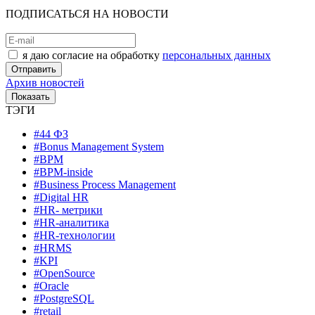
ПОДПИСАТЬСЯ НА НОВОСТИ
я даю согласие на обработку
персональных данных
Архив новостей
ТЭГИ
#44 ФЗ
#Bonus Management System
#BPM
#BPM-inside
#Business Process Management
#Digital HR
#HR- метрики
#HR-аналитика
#HR-технологии
#HRMS
#KPI
#OpenSource
#Oracle
#PostgreSQL
#retail