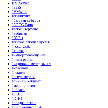
#RP Server
#SaaS
#VMware
#аналитика
#базовая кафедра
#БОСС-Банк
#веб-интерфейс
#вебинар
#ВУЗы
#гибкое рабочее время
#госслужба
#заявки
#импортозамещение
#интеграция
#кадровый менеджмент
#красмаш
#лекция
#леруа мерлен
#личный кабинет
#мероприятия
#облака
#ОПК
#ОЦО
#поздравление
#положение 448-П