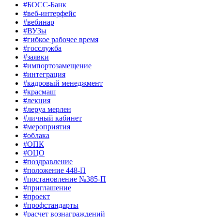
#БОСС-Банк
#веб-интерфейс
#вебинар
#ВУЗы
#гибкое рабочее время
#госслужба
#заявки
#импортозамещение
#интеграция
#кадровый менеджмент
#красмаш
#лекция
#леруа мерлен
#личный кабинет
#мероприятия
#облака
#ОПК
#ОЦО
#поздравление
#положение 448-П
#постановление №385-П
#приглашение
#проект
#профстандарты
#расчет вознаграждений