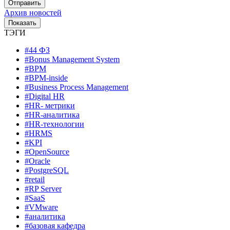
Архив новостей
ТЭГИ
#44 ФЗ
#Bonus Management System
#BPM
#BPM-inside
#Business Process Management
#Digital HR
#HR- метрики
#HR-аналитика
#HR-технологии
#HRMS
#KPI
#OpenSource
#Oracle
#PostgreSQL
#retail
#RP Server
#SaaS
#VMware
#аналитика
#базовая кафедра