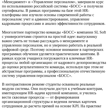
«Менеджмент» и «Управление персоналом», завершили курс
по использованию российской системы «БОСС» и получили
сертификаты. В рамках программы на базе этой HR-
платформы они изучили основы современной работы с
персоналом: учет и администрирование, управление
кадровыми процессами и анализ эффективности сотрудников.
Многолетнее партнерство команды «БОСС» компании SL Soft
с университетами строится на простой идее: выпускнику
важно уметь не только рассуждать о менеджменте и
управлении персоналом, но и уверенно работать в реальной
цифровой среде. Поэтому основное внимание в партнерских
программах обучения уделяется практическим занятиям. В
рамках курсов учащиеся погружаются в ключевые HR-
процессы любой организации: от кадрового делопроизводства
до оценки результативности команды, используя при этом не
абстрактные программы, а профессиональную отечественную
систему управления персоналом «БОСС».
В интерактивном режиме студенты осваивали реальные
модули системы. Они получали доступ к учебным контурам,
имитирующим HR-задачи крупной компании, и учились
вести сквозные процессы — от формирования
организационной структуры и ведения личных карточек
сотрудников до расчета премий на основе KPI. На практике