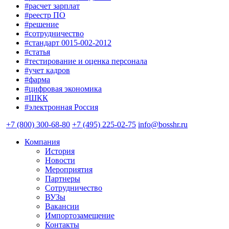
#расчет зарплат
#реестр ПО
#решение
#сотрудничество
#стандарт 0015-002-2012
#статья
#тестирование и оценка персонала
#учет кадров
#фарма
#цифровая экономика
#ШКК
#электронная Россия
+7 (800) 300-68-80
+7 (495) 225-02-75
info@bosshr.ru
Компания
История
Новости
Мероприятия
Партнеры
Сотрудничество
ВУЗы
Вакансии
Импортозамещение
Контакты