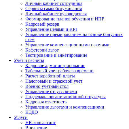
Личный кабинет сотрудника
Сервисы самообслуживания
Личный кабинет руководителя
Формирование планов обучения и ИПР
Кадровый резерв
Управление целями и KPI
Управление премированием на основе бонусных
схем
Управление компенсационными пакетами
Кафетерий льгот
Тестирование и анкетирование
Учет и расчеты
Кадровое администрирование
Табельный учет рабочего времени
Расчет заработной платы
Налоговый и страховой учет
Военно-учетный стол
Управление отсутствиями
Поддержка организационной структуры
Кадровая отчетность
Управление льготами и компенсациями
КЭДО
Услуги
HR-консалтинг
Внедрение