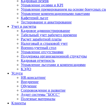
Кадровый резерв
Управление целями и KPI
Управление премированием на основе бонусных сх
Управление компенсационными пакетами
Кафетерий льгот
Тестирование и анкетирование
Учет и расчеты
Кадровое администрирование
Табельный учет рабочего времени
Расчет заработной платы
Налоговый и страховой учет
Военно-учетный стол
Управление отсутствиями
Поддержка организационной структуры
Кадровая отчетность
Управление льготами и компенсациями
КЭДО
Услуги
HR-консалтинг
Внедрение
Обучение
Сопровождение и развитие
Аудит системы "БОСС"
Полезные материалы
Клиенты