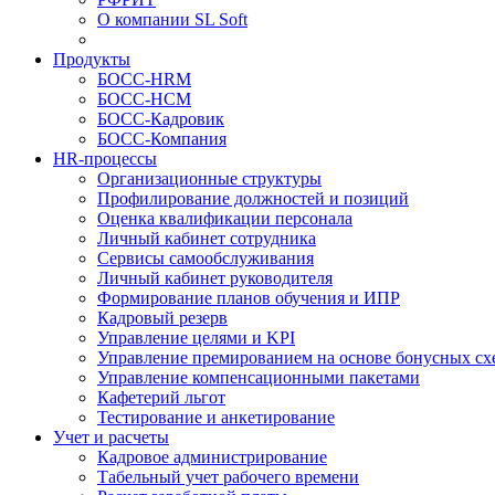
О компании SL Soft
Продукты
БОСС-HRM
БОСС-HCM
БОСС-Кадровик
БОСС-Компания
HR-процессы
Организационные структуры
Профилирование должностей и позиций
Оценка квалификации персонала
Личный кабинет сотрудника
Сервисы самообслуживания
Личный кабинет руководителя
Формирование планов обучения и ИПР
Кадровый резерв
Управление целями и KPI
Управление премированием на основе бонусных сх
Управление компенсационными пакетами
Кафетерий льгот
Тестирование и анкетирование
Учет и расчеты
Кадровое администрирование
Табельный учет рабочего времени